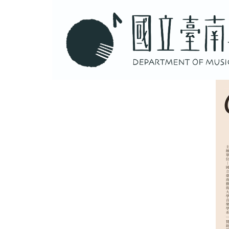
跳
到
主
要
內
容
區