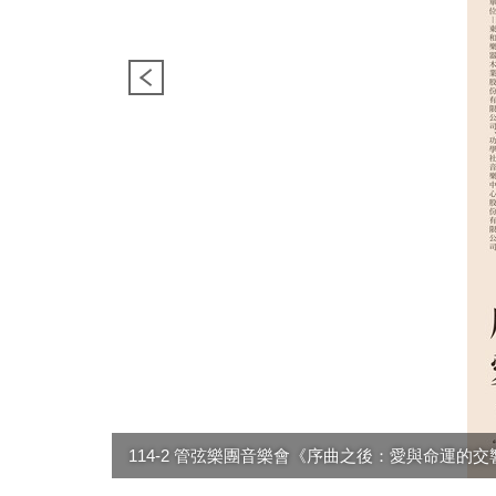
114-2 管弦樂團音樂會《序曲之後：愛與命運的交響》1