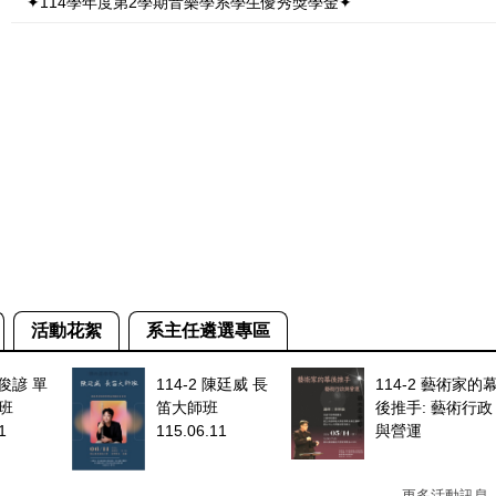
✦114學年度第2學期音樂學系學生優秀獎學金✦
活動花絮
系主任遴選專區
賴俊諺 單
114-2 陳廷威 長
114-2 藝術家的
班
笛大師班
後推手: 藝術行政
1
115.06.11
與營運
更多活動訊息..